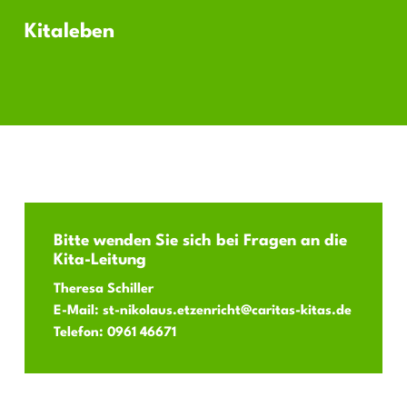
Im EU-Schulprogramm erhalten Kinder von 3 – 10 Jahren in
8-9 Stunden: 98,00 €
Kitaleben
Kindergärten kostenlos bevorzugt regionales und saisonales
Obst, Gemüse und Milch und Milchprodukte. Das EU-
Schulprogramm wird aus Landes- und EU-Mitteln finanziert
und ist als Ernährungsbildungsprogramm ein wichtiger
Baustein der bayerischen Ernährungsstrategie.
Zum Poster
Bitte wenden Sie sich bei Fragen an die
Kita-Leitung
Theresa Schiller
E-Mail:
st-nikolaus.etzenricht@caritas-kitas.de
Telefon:
0961 46671