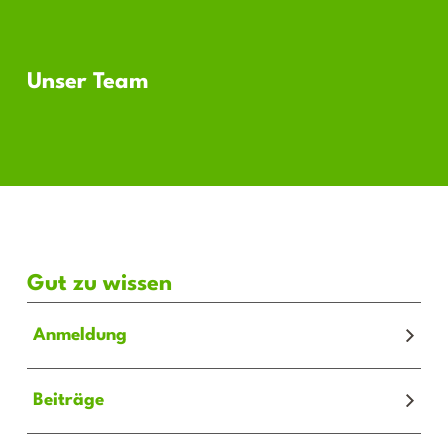
Unser Team
Gut zu wissen
Anmeldung
Die Anmeldung für das Kinderhaus geht online über den
Beiträge
Kitaplaner Regensburg.